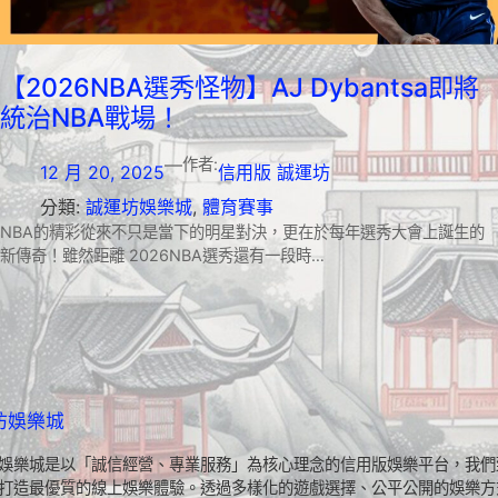
【2026NBA選秀怪物】AJ Dybantsa即將
統治NBA戰場！
—
作者:
12 月 20, 2025
信用版 誠運坊
分類:
誠運坊娛樂城
, 
體育賽事
NBA的精彩從來不只是當下的明星對決，更在於每年選秀大會上誕生的
新傳奇！雖然距離 2026NBA選秀還有一段時…
坊娛樂城
娛樂城是以「誠信經營、專業服務」為核心理念的信用版娛樂平台，我們
打造最優質的線上娛樂體驗。透過多樣化的遊戲選擇、公平公開的娛樂方