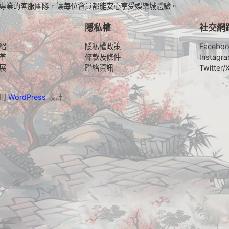
專業的客服團隊，讓每位會員都能安心享受娛樂城體驗。
隱私權
社交網
紹
隱私權政策
Facebo
革
條款及條件
Instagr
展
聯絡資訊
Twitter/
採用
WordPress
設計