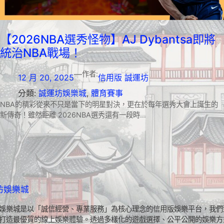
【2026NBA選秀怪物】AJ Dybantsa即將
統治NBA戰場！
—
作者:
12 月 20, 2025
信用版 誠運坊
分類:
誠運坊娛樂城
, 
體育賽事
NBA的精彩從來不只是當下的明星對決，更在於每年選秀大會上誕生的
新傳奇！雖然距離 2026NBA選秀還有一段時…
坊娛樂城
娛樂城是以「誠信經營、專業服務」為核心理念的信用版娛樂平台，我們
打造最優質的線上娛樂體驗。透過多樣化的遊戲選擇、公平公開的娛樂方