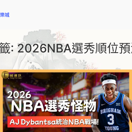
樂城
籤:
2026NBA選秀順位