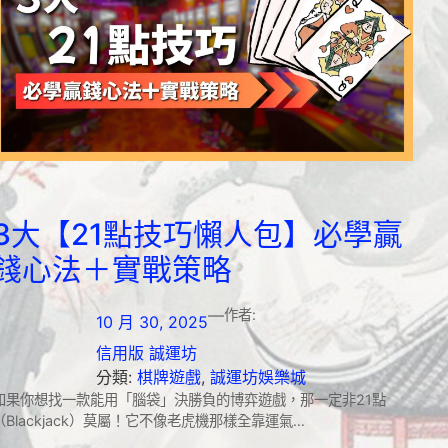
3大【21點技巧懶人包】必學贏
錢心法＋實戰策略
—
作者:
10 月 30, 2025
信用版 誠運坊
分類:
棋牌遊戲
, 
誠運坊娛樂城
如果你想找一款能用「腦袋」決勝負的博弈遊戲，那一定非21點
（Blackjack）莫屬！它不像老虎機那樣全靠運氣…