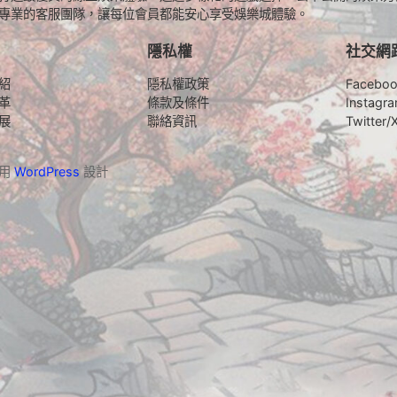
專業的客服團隊，讓每位會員都能安心享受娛樂城體驗。
隱私權
社交網
紹
隱私權政策
Facebo
革
條款及條件
Instagr
展
聯絡資訊
Twitter/
採用
WordPress
設計