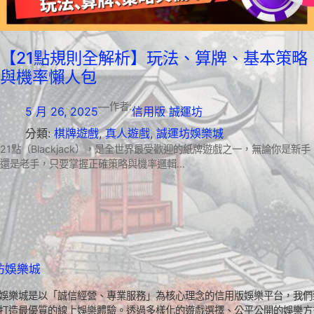
【21點規則全解析】玩法、算牌、基本策略
與機率懶人包
—
作者:
5 月 26, 2025
信用版 誠運坊
分類:
棋牌遊戲
, 
真人遊戲
, 
誠運坊娛樂城
21點（Blackjack），是全世界最受歡迎的紙牌遊戲之一，無論你是新手
還是老手，只要掌握正確策略與機率邏輯…
坊娛樂城
娛樂城是以「誠信經營、專業服務」為核心理念的信用版娛樂平台，我們
打造最優質的線上娛樂體驗。透過多樣化的遊戲選擇、公平公開的娛樂方