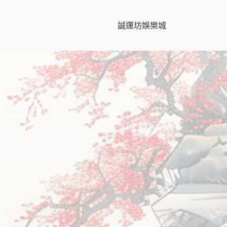
誠運坊娛樂城