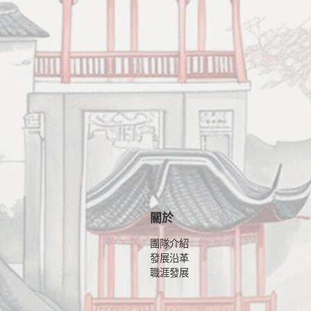
關於
團隊介紹
發展沿革
職涯發展