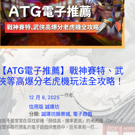
【ATG電子推薦】戰神賽特、武
俠等高爆分老虎機玩法全攻略！
—
作者:
12 月 8, 2025
信用版 誠運坊
分類:
誠運坊娛樂城
, 
電子遊戲
你是不是常常在尋找那種「顏值高、爆率更高」的老虎機（Slot）？
在眾多眼花撩亂的電子遊戲供應商中，近年來有一匹…