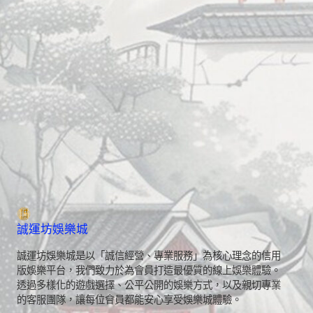
誠運坊娛樂城
誠運坊娛樂城是以「誠信經營、專業服務」為核心理念的信用
版娛樂平台，我們致力於為會員打造最優質的線上娛樂體驗。
透過多樣化的遊戲選擇、公平公開的娛樂方式，以及親切專業
的客服團隊，讓每位會員都能安心享受娛樂城體驗。