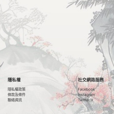
隱私權
社交網路服務
隱私權政策
Facebook
條款及條件
Instagram
聯絡資訊
Twitter/X