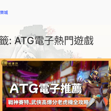
樂城
籤:
ATG電子熱門遊戲