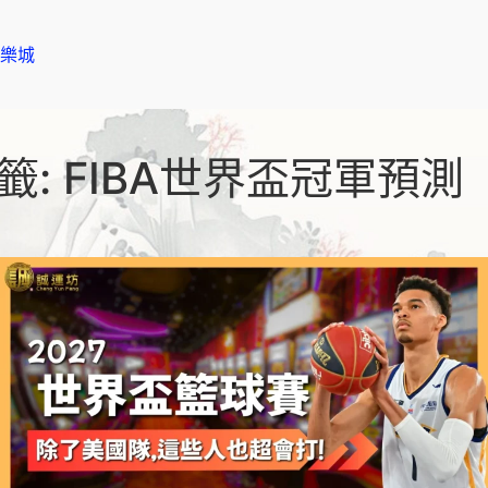
樂城
籤:
FIBA世界盃冠軍預測