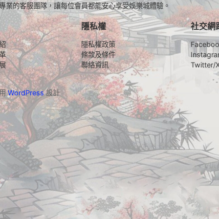
專業的客服團隊，讓每位會員都能安心享受娛樂城體驗。
隱私權
社交網
紹
隱私權政策
Facebo
革
條款及條件
Instagr
展
聯絡資訊
Twitter/
採用
WordPress
設計