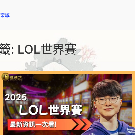
樂城
籤:
LOL世界賽