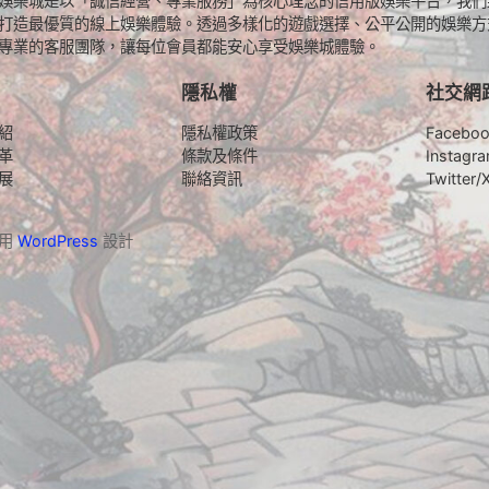
娛樂城是以「誠信經營、專業服務」為核心理念的信用版娛樂平台，我們
打造最優質的線上娛樂體驗。透過多樣化的遊戲選擇、公平公開的娛樂方
專業的客服團隊，讓每位會員都能安心享受娛樂城體驗。
隱私權
社交網
紹
隱私權政策
Facebo
革
條款及條件
Instagr
展
聯絡資訊
Twitter/
採用
WordPress
設計