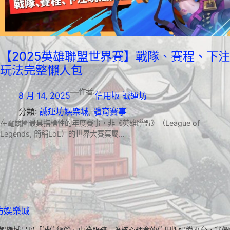
【2025英雄聯盟世界賽】戰隊、賽程、下注
玩法完整懶人包
—
作者:
8 月 14, 2025
信用版 誠運坊
分類:
誠運坊娛樂城
, 
體育賽事
在電競圈最具指標性的年度賽事，非《英雄聯盟》（League of
Legends, 簡稱LoL）的世界大賽莫屬…
坊娛樂城