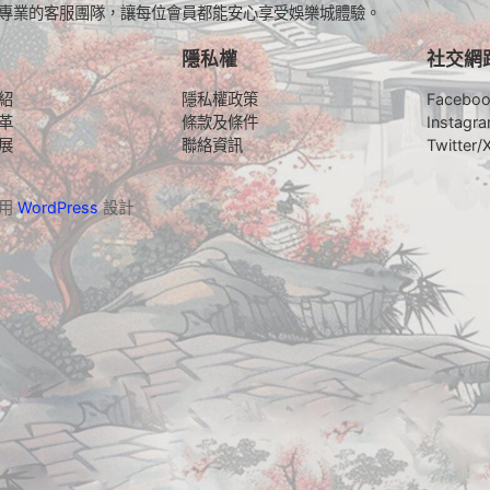
專業的客服團隊，讓每位會員都能安心享受娛樂城體驗。
隱私權
社交網
紹
隱私權政策
Facebo
革
條款及條件
Instagr
展
聯絡資訊
Twitter/
採用
WordPress
設計