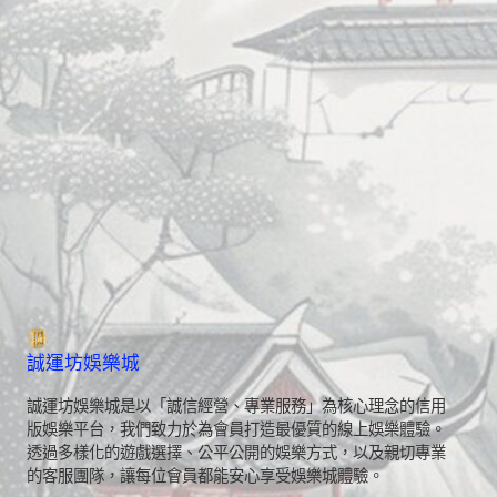
誠運坊娛樂城
誠運坊娛樂城是以「誠信經營、專業服務」為核心理念的信用
版娛樂平台，我們致力於為會員打造最優質的線上娛樂體驗。
透過多樣化的遊戲選擇、公平公開的娛樂方式，以及親切專業
的客服團隊，讓每位會員都能安心享受娛樂城體驗。