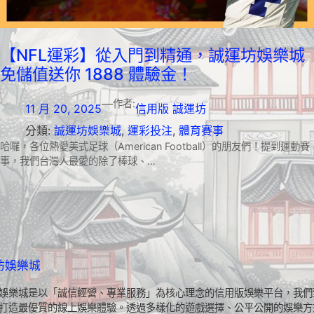
【NFL運彩】從入門到精通，誠運坊娛樂城
免儲值送你 1888 體驗金！
—
作者:
11 月 20, 2025
信用版 誠運坊
分類:
誠運坊娛樂城
, 
運彩投注
, 
體育賽事
哈囉，各位熱愛美式足球（American Football）的朋友們！提到運動賽
事，我們台灣人最愛的除了棒球、…
坊娛樂城
娛樂城是以「誠信經營、專業服務」為核心理念的信用版娛樂平台，我們
打造最優質的線上娛樂體驗。透過多樣化的遊戲選擇、公平公開的娛樂方