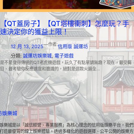
【QT蓋房子】【QT塔樓衝刺】怎麼玩？手
速決定你的獲益上限！
—
作者:
12 月 13, 2025
信用版 誠運坊
分類:
誠運坊娛樂城
, 
電子遊戲
是不是覺得傳統的QT老虎機遊戲，玩久了有點單調無趣？現在，最受矚
目、最考驗你反應速度和膽識的，絕對是這款火遍全…
坊娛樂城
娛樂城是以「誠信經營、專業服務」為核心理念的信用版娛樂平台，我們
打造最優質的線上娛樂體驗。透過多樣化的遊戲選擇、公平公開的娛樂方