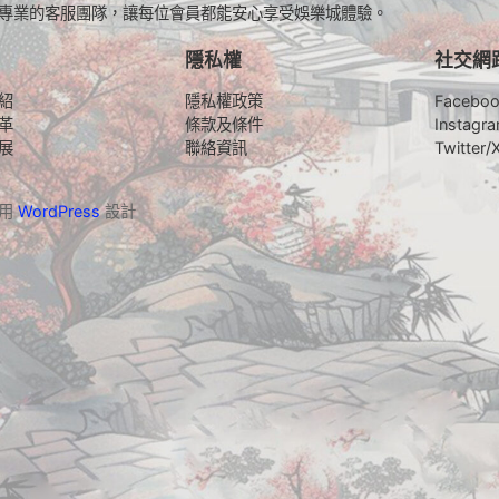
專業的客服團隊，讓每位會員都能安心享受娛樂城體驗。
隱私權
社交網
紹
隱私權政策
Facebo
革
條款及條件
Instagr
展
聯絡資訊
Twitter/
採用
WordPress
設計