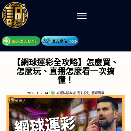
【網球運彩全攻略】怎麼買、
怎麼玩、直播怎麼看一次搞
懂！
2025-06-04
誠運坊娛樂城
,
運彩投注
,
體育賽事