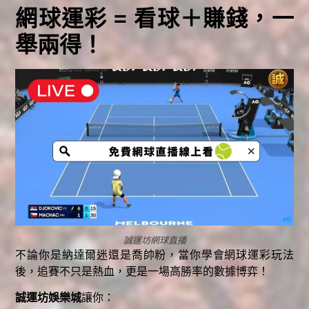
網球運彩 = 看球＋賺錢，一
舉兩得！
誠運坊網球直播
不論你是納達爾迷還是喬帥粉，當你學會網球運彩玩法
後，追賽不只是熱血，更是一場高勝率的數據博弈！
誠運坊娛樂城
讓你：