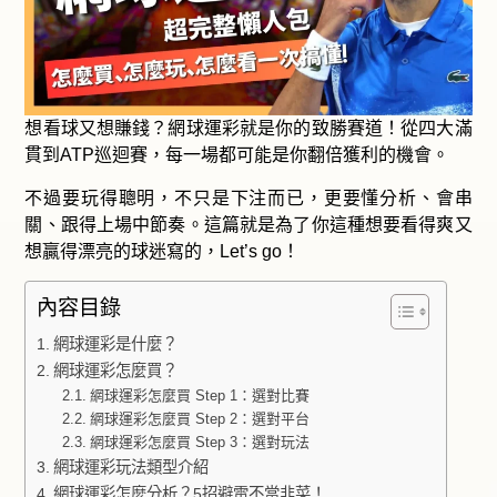
想看球又想賺錢？網球運彩就是你的致勝賽道！從四大滿
貫到ATP巡迴賽，每一場都可能是你翻倍獲利的機會。
不過要玩得聰明，不只是下注而已，更要懂分析、會串
關、跟得上場中節奏。這篇就是為了你這種想要看得爽又
想贏得漂亮的球迷寫的，Let’s go！
內容目錄
網球運彩是什麼？
網球運彩怎麼買？
網球運彩怎麼買 Step 1：選對比賽
網球運彩怎麼買 Step 2：選對平台
網球運彩怎麼買 Step 3：選對玩法
網球運彩玩法類型介紹
網球運彩怎麼分析？5招避雷不當韭菜！