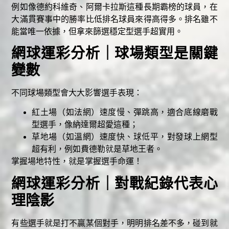
例如像德約科維奇、阿爾卡拉斯這種長期霸榜的球員，在
大滿貫賽事中的勝率比低排名球員來得高得多。排名雖不
能當唯一依據，但拿來篩選穩定型選手超實用。
網球運彩分析｜球場類型是關鍵
變數
不同球場類型會大大影響選手表現：
紅土場（如法網）速度慢、彈跳高，適合底線磨戰
型選手，像納達爾超愛這種；
草地場（如溫網）速度快、球低平，對發球上網型
超有利，例如費德勒就是草地王者。
掌握場地特性，就是掌握選手命運！
網球運彩分析｜對戰紀錄代表心
理陰影
有些選手就是打不贏某個對手，明明排名差不多，碰到就