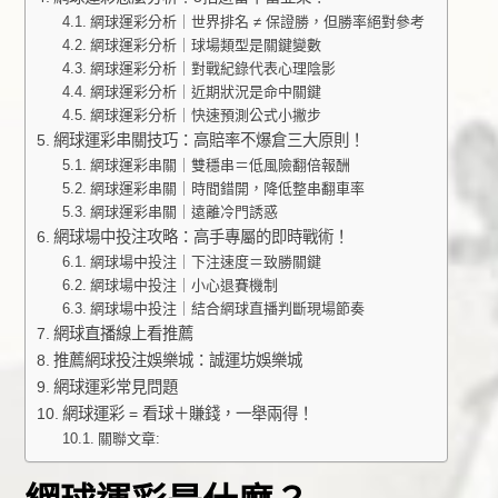
網球運彩分析｜世界排名 ≠ 保證勝，但勝率絕對參考
網球運彩分析｜球場類型是關鍵變數
網球運彩分析｜對戰紀錄代表心理陰影
網球運彩分析｜近期狀況是命中關鍵
網球運彩分析｜快速預測公式小撇步
網球運彩串關技巧：高賠率不爆倉三大原則！
網球運彩串關｜雙穩串＝低風險翻倍報酬
網球運彩串關｜時間錯開，降低整串翻車率
網球運彩串關｜遠離冷門誘惑
網球場中投注攻略：高手專屬的即時戰術！
網球場中投注｜下注速度＝致勝關鍵
網球場中投注｜小心退賽機制
網球場中投注｜結合網球直播判斷現場節奏
網球直播線上看推薦
推薦網球投注娛樂城：誠運坊娛樂城
網球運彩常見問題
網球運彩 = 看球＋賺錢，一舉兩得！
關聯文章: