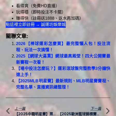
看得爽（免費HD直播）
玩得穩（即時投注不卡關）
賺得快（註冊送1888、返水再加碼）
點這裡立即註冊 → 誠運坊娛樂城
關聯文章:
2026【棒球運彩怎麼買】最完整懶人包！投注流
程、玩法一次搞懂！
2025【網球大滿貫】網球最高殿堂！四大公開賽最
新賽程一次看！
【場中投注怎麼玩？】運彩滾球盤完整教學3分鐘快
速上手！
【2025MLB明星賽】最新規則、MLB明星賽賽程、
完整名單、直播資訊總整理！
上一篇
下一篇
【2025中職明星賽】票選、賽程、轉播平台、運彩一次看！
【2025歐洲籃球錦標賽】賽程表、分組、直播平台、線上看總整理