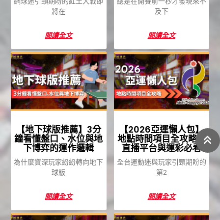
網球迷引頸期盼的紅土大戰即
總是在開賽前一秒才發現來不
將在
及下
閱讀全文
閱讀全文
【地下球版推薦】3分
【2026亞運懶人包】
鐘看懂盤口、水位與地
地點時間項目全攻略，
下博弈的運作邏輯
直播平台與運彩必看
為什麼資深玩家紛紛轉向地下
全台運動迷與玩家引頸期盼的
球版
第2
閱讀全文
閱讀全文