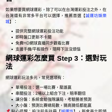
如果想要買網球運彩，除了可以在台灣運彩投注之外，在
台灣還有非常多平台可以選擇，推薦首選【
誠運坊娛樂
城
】：
提供完整網球運彩投注功能
即時盤口更新不卡關
免費HD網球直播同步觀看比賽
支援手機/平板操作，隨時下注沒煩惱
網球運彩怎麼買 Step 3：選對玩
法
網球運彩玩法多元，常見選項有：
單場投注：選一場比賽，壓誰贏
串關投注：2場以上組合下注，賠率翻倍
讓分盤：系統會給強隊讓局，考驗勝差預測
大小盤：預測比賽總局數，猜高猜低都能贏
貼心提醒：投注前先註冊【
誠運坊
】，新會員立即領