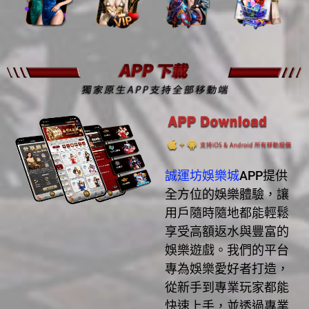
誠運坊娛樂城
APP提供
全方位的娛樂體驗，讓
用戶隨時隨地都能輕鬆
享受高額返水與豐富的
娛樂遊戲。我們的平台
專為娛樂愛好者打造，
從新手到專業玩家都能
快速上手，並透過專業