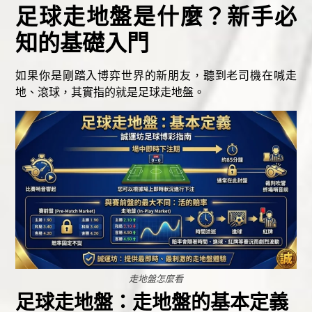
足球走地盤是什麼？新手必
知的基礎入門
如果你是剛踏入博弈世界的新朋友，聽到老司機在喊走
地、滾球，其實指的就是足球走地盤。
走地盤怎麼看
足球走地盤：走地盤的基本定義