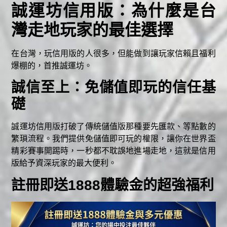
誠運坊信用版：為什麼是台
灣走地玩家的最佳選擇
在台灣，玩信用版的人很多，但能做到讓玩家信賴且福利
爆棚的，首推誠運坊。
誠信至上：免儲值即玩的信任基
礎
誠運坊信用版打破了傳統儲值版那種要先匯款、等點數的
繁瑣流程。我們提供免儲值即可玩的權限，讓你在世界盃
精彩賽事開踢時，一秒都不耽誤地進場走地，這就是信用
版給予資深玩家的最大便利。
註冊即送1888體驗金的超強福利