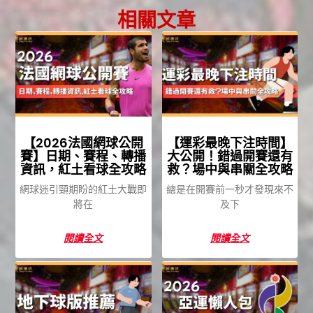
相關文章
【2026法國網球公開
【運彩最晚下注時間】
賽】日期、賽程、轉播
大公開！錯過開賽還有
資訊，紅土看球全攻略
救？場中與串關全攻略
網球迷引頸期盼的紅土大戰即
總是在開賽前一秒才發現來不
將在
及下
閱讀全文
閱讀全文