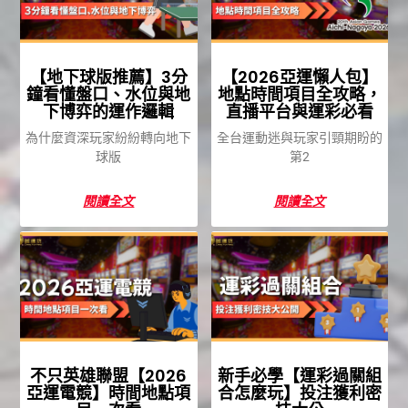
【地下球版推薦】3分
【2026亞運懶人包】
鐘看懂盤口、水位與地
地點時間項目全攻略，
下博弈的運作邏輯
直播平台與運彩必看
為什麼資深玩家紛紛轉向地下
全台運動迷與玩家引頸期盼的
球版
第2
閱讀全文
閱讀全文
不只英雄聯盟【2026
新手必學【運彩過關組
亞運電競】時間地點項
合怎麼玩】投注獲利密