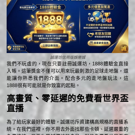
誠運坊信用版娛樂城
我們不玩虛的，現在只要註冊誠運坊，1888體驗金直接
入帳。這筆獎金不僅可以用來玩最刺激的足球走地盤，還
能讓你熟悉我們的介面。配合多元的走地盤玩法，這
1888很有可能就是你致富的起點。
高畫質、零延遲的免費看世界盃
直播
為了給玩家最好的體驗，誠運坊斥資建構高規格的直播系
統。在我們這裡，你不用去外面找那些卡頓、延遲嚴重的