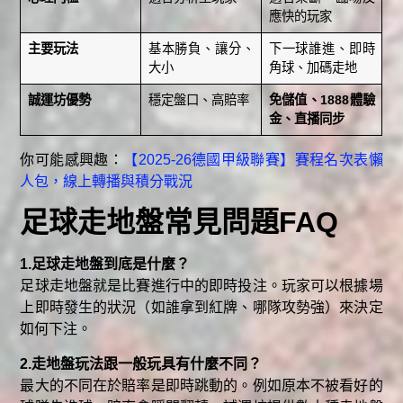
應快的玩家
主要玩法
基本勝負、讓分、
下一球誰進、即時
大小
角球、加碼走地
誠運坊優勢
穩定盤口、高賠率
免儲值、1888體驗
金、直播同步
你可能感興趣：
【2025-26德國甲級聯賽】賽程名次表懶
人包，線上轉播與積分戰況
足球走地盤常見問題FAQ
1.足球走地盤到底是什麼？
足球走地盤就是比賽進行中的即時投注。玩家可以根據場
上即時發生的狀況（如誰拿到紅牌、哪隊攻勢強）來決定
如何下注。
2.走地盤玩法跟一般玩具有什麼不同？
最大的不同在於賠率是即時跳動的。例如原本不被看好的