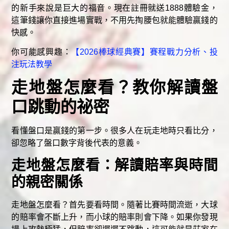
的新手來說是巨大的福音。現在註冊就送1888體驗金，
這筆錢讓你直接進場實戰，不用先掏腰包就能體驗贏錢的
快感。
你可能感興趣：
【2026棒球經典賽】賽程戰力分析、投
注玩法教學
走地盤怎麼看？教你解讀盤
口跳動的祕密
看懂盤口是贏錢的第一步。很多人在玩走地時只看比分，
卻忽略了盤口數字背後代表的意義。
走地盤怎麼看：解讀賠率與時間
的親密關係
走地盤怎麼看？首先要看時間。隨著比賽時間流逝，大球
的賠率會不斷上升，而小球的賠率則會下降。如果你發現