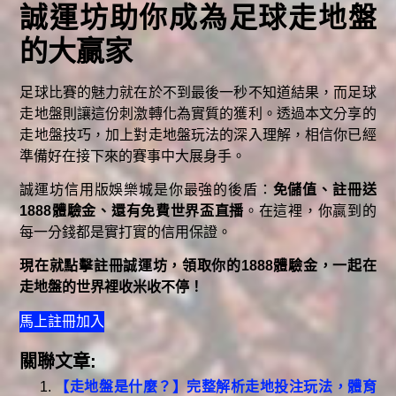
誠運坊助你成為足球走地盤
的大贏家
足球比賽的魅力就在於不到最後一秒不知道結果，而足球
走地盤則讓這份刺激轉化為實質的獲利。透過本文分享的
走地盤技巧，加上對走地盤玩法的深入理解，相信你已經
準備好在接下來的賽事中大展身手。
誠運坊信用版娛樂城是你最強的後盾：
免儲值、註冊送
1888體驗金、還有免費世界盃直播
。在這裡，你贏到的
每一分錢都是實打實的信用保證。
現在就點擊註冊誠運坊，領取你的1888體驗金，一起在
走地盤的世界裡收米收不停！
馬上註冊加入
關聯文章:
【走地盤是什麼？】完整解析走地投注玩法，體育