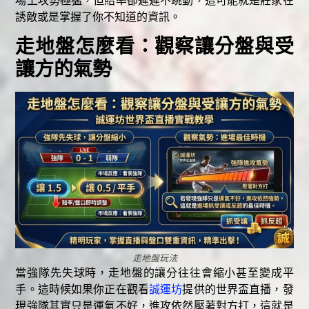
場上攻勢極猛，但賠率卻遲遲不跳動，這可能就是莊家在
誘敵或是掌握了你不知道的資訊。
走地盤怎麼看：觀察讓分盤與受
讓方的氣勢
走地盤玩法
當強隊先失球時，走地盤的讓分往往會縮小甚至變成平
手。這時候如果你正在觀看
誠運坊
提供的世界盃直播，發
現強隊其實只是運氣不好，進攻依然壓著對方打，這就是