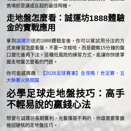
進場抓受讓或反超的最佳時機。
走地盤怎麼看：誠運坊1888體驗
金的實戰應用
拿到
誠運坊
送的1888體驗金後，你可以嘗試用分注的方
式來練習怎麼看盤。不要一次梭哈，而是觀察15分鐘的盤
口變化後再下注。這種低風險的練習方式，能讓你快速掌
握走地盤怎麼看的門道。
你可能感興趣：
【2026足球賽事】全攻略！世足賽、五
大聯賽火熱開踢
必學足球走地盤技巧：高手
不輕易說的贏錢心法
想要在誠運坊長期獲利，光看懂是不夠的，你還需要掌握
幾招硬核的走地盤技巧。