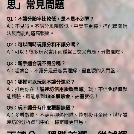
思」常見問題
Q1：不讓分賠率比較低，是不是不划算？
A：不見得。不讓分風險較低，中獎率更穩。搭配串關玩
法反而能創造高報酬。
Q2：可以同時玩讓分和不讓分嗎？
A：可以！很多玩家會用兩種盤口交叉布局，分散風險。
Q3：新手適合玩不讓分嗎？
A：超適合。不讓分是最容易理解、最直觀的入門盤。
Q4：哪裡可以玩到不讓分運彩？
A：推薦你在「
誠運坊信用版娛樂城
」玩，不但免儲值就
能體驗，還能拿到
1888體驗金
，註冊就送！
Q5：玩不讓分有什麼獲勝訣竅？
A：多看數據、不要盲押熱門隊、控制投注金額，搭配誠
運坊的分析資訊中心，穩定賺更容易。