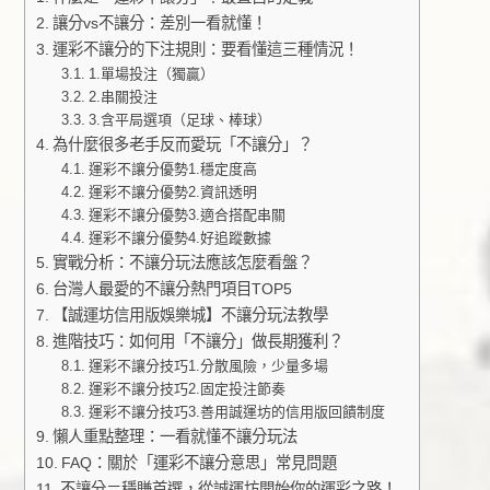
讓分vs不讓分：差別一看就懂！
運彩不讓分的下注規則：要看懂這三種情況！
1.單場投注（獨贏）
2.串關投注
3.含平局選項（足球、棒球）
為什麼很多老手反而愛玩「不讓分」？
運彩不讓分優勢1.穩定度高
運彩不讓分優勢2.資訊透明
運彩不讓分優勢3.適合搭配串關
運彩不讓分優勢4.好追蹤數據
實戰分析：不讓分玩法應該怎麼看盤？
台灣人最愛的不讓分熱門項目TOP5
【誠運坊信用版娛樂城】不讓分玩法教學
進階技巧：如何用「不讓分」做長期獲利？
運彩不讓分技巧1.分散風險，少量多場
運彩不讓分技巧2.固定投注節奏
運彩不讓分技巧3.善用誠運坊的信用版回饋制度
懶人重點整理：一看就懂不讓分玩法
FAQ：關於「運彩不讓分意思」常見問題
不讓分＝穩賺首選，從誠運坊開始你的運彩之路！