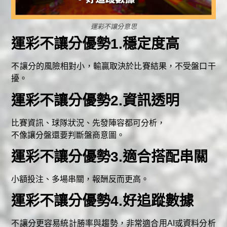
運彩不讓分意思
運彩不讓分優勢1.穩定度高
不讓分的風險相對小，輸贏取決於比賽結果，不受盤口干
擾。
運彩不讓分優勢2.資訊透明
比賽資訊、球隊狀況、先發陣容都可分析，
不像讓分盤還要判斷盤商意圖。
運彩不讓分優勢3.適合搭配串關
小額投注、多場串關，報酬反而更高。
運彩不讓分優勢4.好追蹤數據
不讓分更容易統計勝率與趨勢，非常適合用AI或資料分析