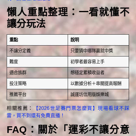
懶人重點整理：一看就懂不
讓分玩法
重點
說明
不讓分定義
只要猜中哪隊贏就中獎
難度
初學者最容易上手
適合族群
想穩定累積收益者
投注策略
以數據分析＋串關提高報酬
推薦平台
誠運坊信用版娛樂城
相關推薦：
【2026世足賽門票怎麼買】現場看球不踩
雷，買不到還有免費直播！
FAQ：關於「運彩不讓分意