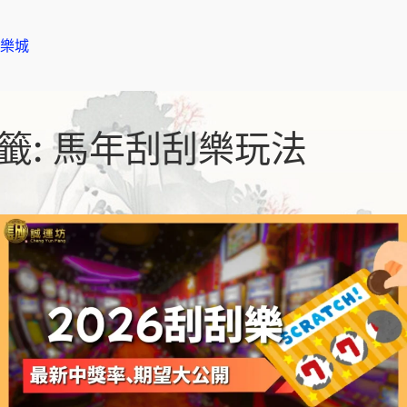
樂城
籤:
馬年刮刮樂玩法