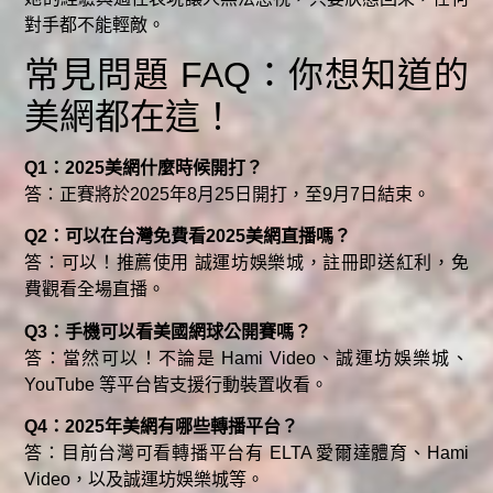
對手都不能輕敵。
常見問題 FAQ：你想知道的
美網都在這！
Q1：2025美網什麼時候開打？
答：正賽將於2025年8月25日開打，至9月7日結束。
Q2：可以在台灣免費看2025美網直播嗎？
答：可以！推薦使用 誠運坊娛樂城，註冊即送紅利，免
費觀看全場直播。
Q3：手機可以看美國網球公開賽嗎？
答：當然可以！不論是 Hami Video、誠運坊娛樂城、
YouTube 等平台皆支援行動裝置收看。
Q4：2025年美網有哪些轉播平台？
答：目前台灣可看轉播平台有 ELTA 愛爾達體育、Hami
Video，以及誠運坊娛樂城等。