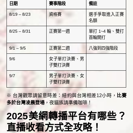
日期
賽事階段
備註
8/19 – 8/23
資格賽
選手爭取進入正賽
名額
8/25 – 8/31
正賽第一週
單打 1~4 輪、雙打
首輪開打
9/1 – 9/5
正賽第二週
八強到四強階段
9/6
女子單打決賽、男
子雙打決賽
9/7
男子單打決賽、女
子雙打決賽
※ 台灣觀眾請留意時差：紐約與台灣相差12小時，
比賽
多於台灣凌晨登場
，夜貓族請準備咖啡！
2025美網轉播平台有哪些？
直播收看方式全攻略！