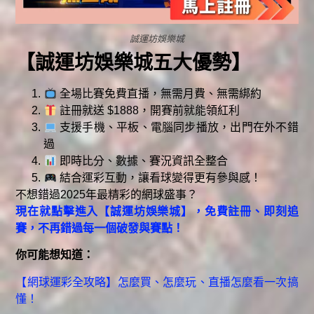
誠運坊娛樂城
【誠運坊娛樂城五大優勢】
全場比賽免費直播，無需月費、無需綁約
註冊就送 $1888，開賽前就能領紅利
支援手機、平板、電腦同步播放，出門在外不錯
過
即時比分、數據、賽況資訊全整合
結合運彩互動，讓看球變得更有參與感！
不想錯過2025年最精彩的網球盛事？
現在就點擊進入【誠運坊娛樂城】，免費註冊、即刻追
賽，不再錯過每一個破發與賽點！
你可能想知道：
【網球運彩全攻略】怎麼買、怎麼玩、直播怎麼看一次搞
懂！