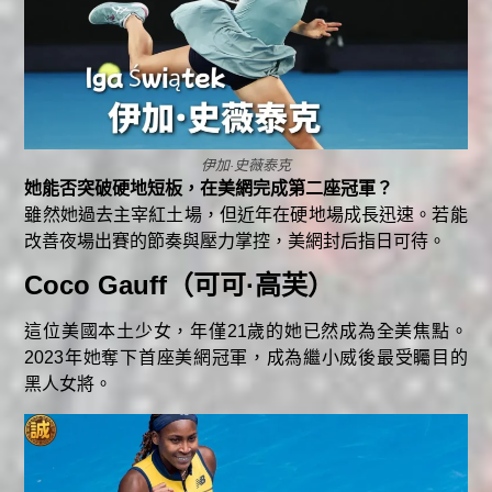
伊加·史薇泰克
她能否突破硬地短板，在美網完成第二座冠軍？
雖然她過去主宰紅土場，但近年在硬地場成長迅速。若能
改善夜場出賽的節奏與壓力掌控，美網封后指日可待。
Coco Gauff（可可·高芙）
這位美國本土少女，年僅21歲的她已然成為全美焦點。
2023年她奪下首座美網冠軍，成為繼小威後最受矚目的
黑人女將。