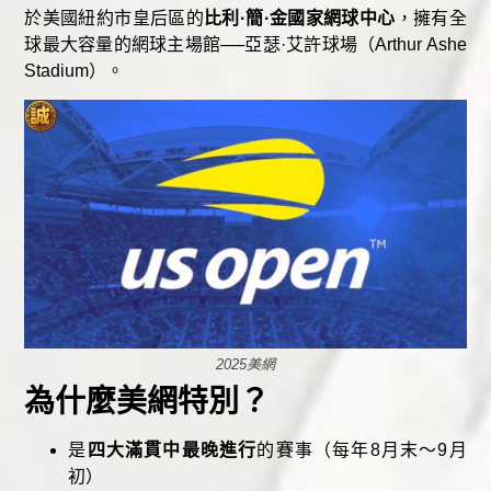
於美國紐約市皇后區的
比利·簡·金國家網球中心
，擁有全
球最大容量的網球主場館──亞瑟·艾許球場（Arthur Ashe
Stadium）。
2025美網
為什麼美網特別？
是
四大滿貫中最晚進行
的賽事（每年8月末～9月
初）