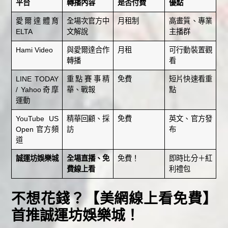
平台
轉播內容
是否付費
優點
愛爾達體育
全場次官方中
月租制
高畫質、專業
ELTA
文解說
主播群
Hami Video
與愛爾達合作
月租
可行動裝置觀
轉播
看
LINE TODAY
重點賽事精
免費
短片快速看重
/ Yahoo奇摩
華、戰報
點
運動
YouTube US
精華回顧、採
免費
英文、官方發
Open 官方頻
訪
布
道
誠運坊娛樂城
全場直播、免
免費！
即時比分＋紅
費線上看
利禮包
不想花錢？【美網線上看免費】
首推誠運坊娛樂城！