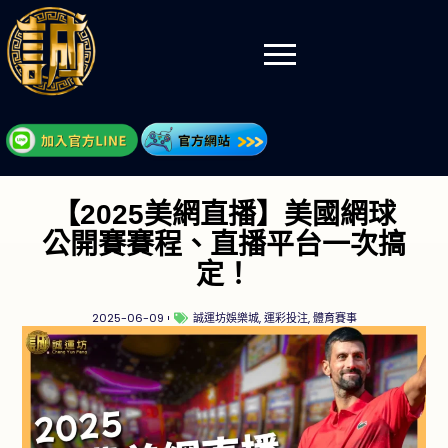
【2025美網直播】美國網球
公開賽賽程、直播平台一次搞
定！
2025-06-09
誠運坊娛樂城
,
運彩投注
,
體育賽事