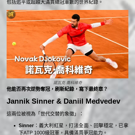
包括追平或超越大滿貫總冠軍數的世界紀錄。
諾瓦克·喬科維奇
他能否再次逆勢奪冠，刷新紀錄，寫下最終章？
Jannik Sinner & Daniil Medvedev
這兩位被視為「世代交替的象徵」：
Sinner
：義大利紅星，打法全面、回擊穩定，已拿
下ATP 1000級冠軍，具備滿貫爭冠能力。