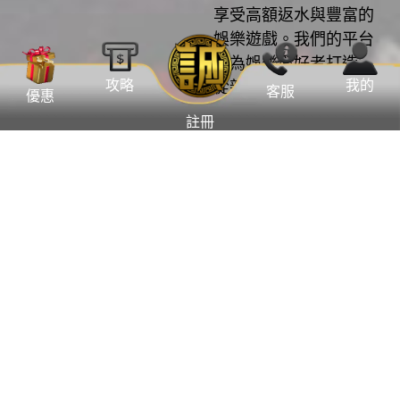
享受高額返水與豐富的
娛樂遊戲。我們的平台
專為娛樂愛好者打造，
我的
攻略
從新手到專業玩家都能
客服
優惠
快速上手，並透過專業
註冊
培訓提高遊戲技能。下
載誠運坊娛樂城APP，
立刻開啟您的娛樂旅
程，還可享受專屬優
惠，首次註冊即可領取
1888元獎金