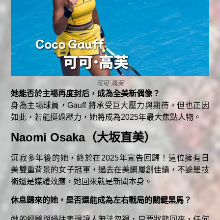
可可·高芙
她能否於主場再度封后，成為全美新偶像？
身為主場球員，Gauff 將承受巨大壓力與期待。但也正因
如此，若能挺過壓力，她將成為2025年最大焦點人物。
Naomi Osaka（大坂直美）
沉寂多年後的她，終於在2025年宣告回歸！這位擁有日
美雙重背景的女子冠軍，過去在美網屢創佳績，不論是技
術還是媒體效應，她回來就是新聞本身。
休息歸來的她，是否還能成為左右戰局的關鍵黑馬？
她的經驗與過往表現讓人無法忽視，只要狀態回來，任何