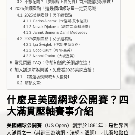
不想花錢？【美網線上看免費】首推誠運坊娛樂城！
2025美網看點！這幾個超級球星一定要認識！
2025美網看點｜男子組看點
Carlos Alcaraz（卡洛斯·艾卡拉茲）
Novak Djokovic（諾瓦克·喬科維奇）
Jannik Sinner & Daniil Medvedev
2025美網看點｜女子組看點
Iga Świątek（伊加·史薇泰克）
Coco Gauff（可可·高芙）
Naomi Osaka（大坂直美）
常見問題 FAQ：你想知道的美網都在這！
加入誠運坊娛樂城，免費看2025美網直播！
【誠運坊娛樂城五大優勢】
關聯文章:
什麼是美國網球公開賽？四
大滿貫壓軸賽事介紹
美國網球公開賽
（US Open）創辦於1881年，是世界四
大滿貫之一（其餘三為澳網、法網、溫網）。比賽地點位