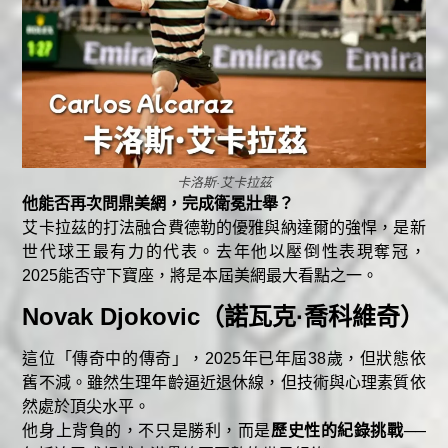
卡洛斯·艾卡拉茲
他能否再次問鼎美網，完成衛冕壯舉？
艾卡拉茲的打法融合費德勒的優雅與納達爾的強悍，是新
世代球王最有力的代表。去年他以壓倒性表現奪冠，
2025能否守下寶座，將是本屆美網最大看點之一。
Novak Djokovic（諾瓦克·喬科維奇）
這位「傳奇中的傳奇」，2025年已年屆38歲，但狀態依
舊不減。雖然生理年齡逼近退休線，但技術與心理素質依
然處於頂尖水平。
他身上背負的，不只是勝利，而是
歷史性的紀錄挑戰
──